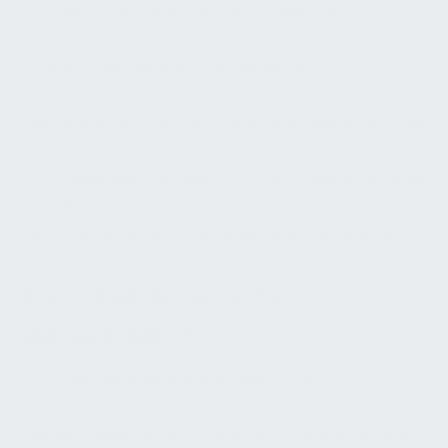
IoT-gestützter Überwachung, Predictive
Maintenance, KPI-Steuerung und
Lebenszyklusmanagement. Moderne
Instandhaltung beruht nicht mehr nur auf der
Ausführung technischer Arbeiten, sondern auch auf
der Fähigkeit, Informationen systematisch in
Entscheidungen umzusetzen. Daten bilden dabei die
Grundlage, um technische, organisatorische und
wirtschaftliche Aspekte miteinander zu verknüpfen.
RELEVANZ IM FACILITY
MANAGEMENT
Im Facility Management ist dieser Ansatz
besonders wichtig, weil zahlreiche technische
Anlagen, gesetzliche Vorgaben, Servicelevels und