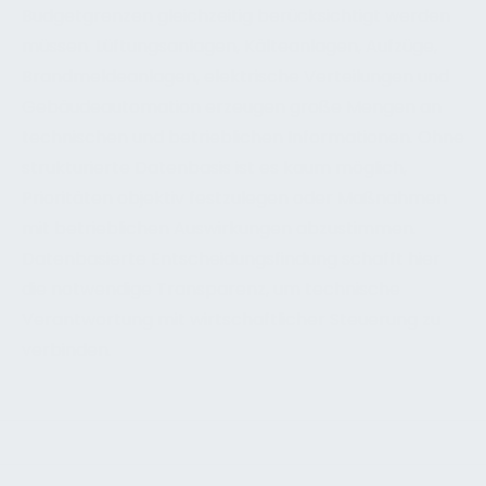
Budgetgrenzen gleichzeitig berücksichtigt werden
müssen. Lüftungsanlagen, Kälteanlagen, Aufzüge,
Brandmeldeanlagen, elektrische Verteilungen und
Gebäudeautomation erzeugen große Mengen an
technischen und betrieblichen Informationen. Ohne
strukturierte Datenbasis ist es kaum möglich,
Prioritäten objektiv festzulegen oder Maßnahmen
mit betrieblichen Auswirkungen abzustimmen.
Datenbasierte Entscheidungsfindung schafft hier
die notwendige Transparenz, um technische
Verantwortung mit wirtschaftlicher Steuerung zu
verbinden.