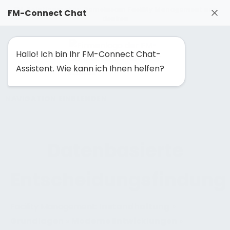
FM-Solutionmaker: Gemeinsam Facility Management neu
FM-Connect Chat
denken
Hallo! Ich bin Ihr FM-Connect Chat-
Assistent. Wie kann ich Ihnen helfen?
NAVIGATION EINBLENDEN
Datenbasierte
Entscheidungsfindung
Facility Management:
Instandhaltung
»
Grundlagen
»
Moderne Entwicklungen
»