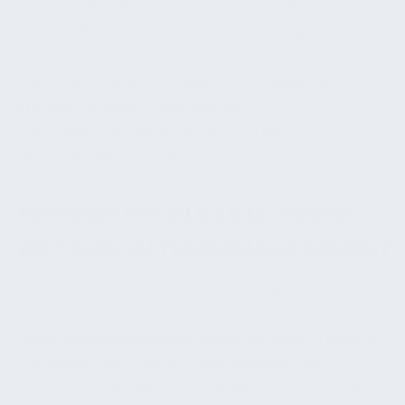
konkrete Handlungsentscheidungen überführt. Ziel
ist es, Maßnahmen nicht auf Vermutungen, sondern
auf nachweisbaren Informationen über Zustand,
Verhalten, Kosten und Risiko von Anlagen zu
stützen. Auf diese Weise wird die
Entscheidungsqualität erhöht und die
Nachvollziehbarkeit der Maßnahmen verbessert.
EINORDNUNG IN DAS MODERNE
INSTANDHALTUNGSMANAGEMENT
Datenbasierte Entscheidungsfindung ist ein
Kernelement des modernen
Instandhaltungsmanagements. Sie steht in engem
Zusammenhang mit der Digitalisierung von
Prozessen, mit CAFM- und CMMS-Systemen, mit