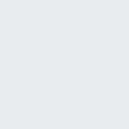
Datenbasierte Entscheidungsfindung
Moderne Entwicklungen – Datenbasierte
Entscheidungsfindung
Datenbasierte Entscheidungsfindung ist eine
der wichtigsten modernen Entwicklungen in
der Instandhaltung, weil sie das
Instandhaltungsmanagement von Intuition,
Gewohnheit und isolierten technischen
Einzelentscheidungen hin zu einer
strukturierten, nachvollziehbaren und
faktenbasierten Steuerung von Anlagen,
Ressourcen, Risiken und Leistungen verlagert.