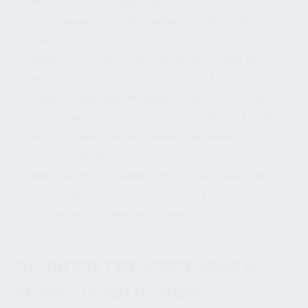
Leistungskennzahlen. Die Bedeutung
datenbasierter Entscheidungsfindung liegt
darin, Transparenz zu erhöhen, Prioritäten
besser zu setzen, unnötige Maßnahmen zu
reduzieren, vorausschauende Strategien zu
unterstützen und Instandhaltungsaktivitäten
enger mit den strategischen Zielen des Facility
Managements zu verbinden. Ein fundiertes
Verständnis dieser Entwicklung ist daher eine
wesentliche Voraussetzung für ein modernes,
wirtschaftliches und belastbares
Instandhaltungsmanagement.
FUNDIERTE ENTSCHEIDUNGEN
DURCH DATEN UND KPIS