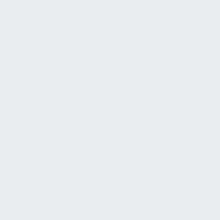
Schadensfall oft nicht belegt werden.
WERTERHALT DER ASSETS
Jede Immobilie und jede technische Anlage
unterliegt natürlichem Verschleiß, Alterung und
Beanspruchung. Ziel der Instandhaltung ist es,
vorzeitige Abnutzung, Substanzverluste und
Funktionsverschlechterungen zu vermeiden. Durch
regelmäßige Pflege, Überwachung und rechtzeitige
Instandsetzung wird der Zustand der Assets stabil
gehalten. Dies hat unmittelbaren Einfluss auf den
langfristigen Immobilienwert und die
Lebenszykluskosten. Präventive Instandhaltung ist
in der Regel wirtschaftlicher als die ausschließliche
Reaktion auf Ausfälle. Sie hilft, hohe Folgekosten