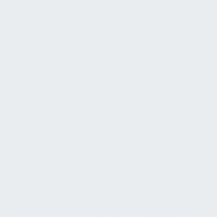
Facilities müssen jederzeit sichere Bedingungen für
Nutzer, Besucher, Dienstleister und Beschäftigte
gewährleisten. Die Instandhaltung trägt dazu bei,
Gefahren frühzeitig zu erkennen und zu beseitigen,
bevor daraus Unfälle, Gesundheitsschäden oder
Sachschäden entstehen. Typische Risiken
entstehen durch elektrische Fehler, Brandgefahren,
Wasserlecks, mangelnde Luftqualität, rutschige
oder beschädigte Bodenflächen, blockierte
Fluchtwege, defekte Aufzüge oder bauliche
Schäden. Eine wirksame Instandhaltung reduziert
diese Risiken systematisch durch regelmäßige
Kontrollen, vorbeugende Maßnahmen, Prüfungen
und rechtzeitige Reparaturen.
EINHALTUNG GESETZLICHER UND