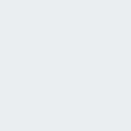
Im Instandhaltungskontext sind Gewerke die
spezialisierten technischen oder handwerklichen
Fachbereiche, die bestimmte Anlagengruppen
oder Bauteile fachgerecht betreuen. Jedes Gewerk
verfügt über eigenes Fachwissen, eigene
Prüfmethoden, spezifische Werkzeuge und
normgerechte Arbeitsverfahren. Dieses
spezialisierte Wissen ist notwendig, um den sicheren
und wirtschaftlichen Zustand einer Anlage über
ihren gesamten Lebenszyklus hinweg zu erhalten.
Die Rolle des jeweiligen Gewerks geht weit über
reine Reparaturarbeiten hinaus. Fachgewerke sind
für Zustandsbewertungen, Inspektionen, präventive
Wartungsmaßnahmen, Funktionsprüfungen,
Störungsbehebung, Austausch verschlissener