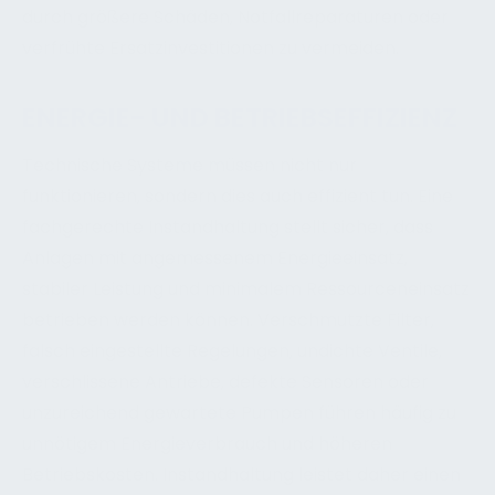
durch größere Schäden, Notfallreparaturen oder
verfrühte Ersatzinvestitionen zu vermeiden.
ENERGIE- UND BETRIEBSEFFIZIENZ
Technische Systeme müssen nicht nur
funktionieren, sondern dies auch effizient tun. Eine
fachgerechte Instandhaltung stellt sicher, dass
Anlagen mit angemessenem Energieeinsatz,
stabiler Leistung und minimalem Ressourceneinsatz
betrieben werden können. Verschmutzte Filter,
falsch eingestellte Regelungen, undichte Ventile,
verschlissene Antriebe, defekte Sensoren oder
unzureichend gewartete Pumpen führen häufig zu
unnötigem Energieverbrauch und höheren
Betriebskosten. Instandhaltung leistet daher einen