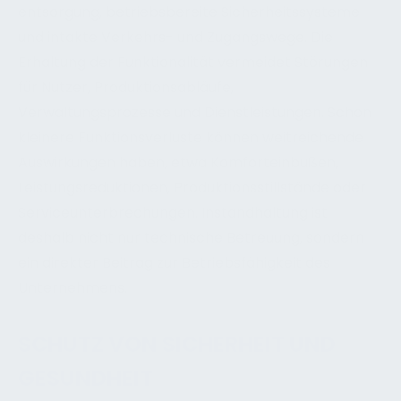
entsorgung, betriebsbereite Sicherheitssysteme
und intakte Verkehrs- und Zugangswege. Die
Erhaltung der Funktionalität vermeidet Störungen
für Nutzer, Produktionsabläufe,
Verwaltungsprozesse und Dienstleistungen. Schon
kleinere Funktionsverluste können weitreichende
Auswirkungen haben, etwa Komforteinbußen,
Leistungsreduktionen, Produktionsstillstände oder
Serviceunterbrechungen. Instandhaltung ist
deshalb nicht nur technische Betreuung, sondern
ein direkter Beitrag zur Betriebsfähigkeit des
Unternehmens.
SCHUTZ VON SICHERHEIT UND
GESUNDHEIT