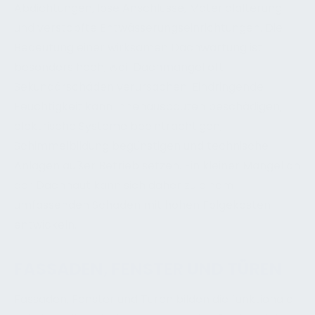
Abdichtungen, lose Anschlüsse, Materialalterung
und verstopfte Entwässerungseinrichtungen. Die
Bedeutung einer wirksamen Dachwartung ist
besonders hoch, weil Dachmängel oft
Sekundärschäden verursachen. Eindringende
Feuchtigkeit kann Innenausbauten beschädigen,
elektrische Systeme beeinträchtigen,
Schimmelbildung begünstigen und technische
Anlagen außer Betrieb setzen. Ein kleiner Mangel an
der Dachhaut kann sich daher zu einem
umfassenden Schaden mit hohen Folgekosten
entwickeln.
FASSADEN, FENSTER UND TÜREN
Fassaden, Fenster und Türen bilden die funktionale