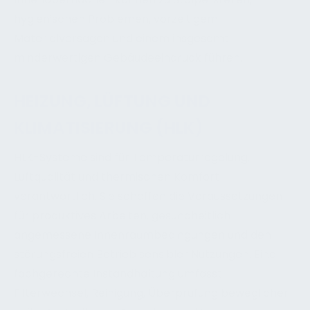
hygienischen Problemen, vorzeitigem
Materialversagen und einem insgesamt
minderwertigen Gebäudeeindruck führen.
HEIZUNG, LÜFTUNG UND
KLIMATISIERUNG (HLK)
HLK-Systeme sind für Temperaturregelung,
Luftqualität und thermischen Komfort
verantwortlich. Sie schaffen die Voraussetzungen
für produktives Arbeiten, gesundheitlich
angemessene Innenraumbedingungen und den
störungsfreien Betrieb sensibler Nutzungen. Eine
fachgerechte Instandhaltung umfasst
Filterwechsel, Reinigung, Überprüfung beweglicher