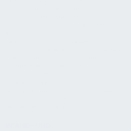
Instandhaltungsaufgaben gehören die Betreuung
von Armaturen, Ventilen, Rohrleitungen, Tanks,
Pumpen, Entwässerungsleitungen, Hebeanlagen
und Sanitäreinrichtungen. Wichtige Schwerpunkte
sind Leckageerkennung, Druckkontrolle,
Funktionsprüfungen, Dichtheitsbewertung,
Reinigung und hygienische Überwachung. Werden
diese Systeme vernachlässigt, kann es zu
Wasserschäden, Verunreinigungen,
Geruchsproblemen, Betriebsunterbrechungen und
hygienischen Risiken kommen. Schon kleine
Leckagen verursachen oft erhebliche Schäden an
Bau- und Ausbaukomponenten, wenn sie nicht
rechtzeitig erkannt werden.
BRAND- UND