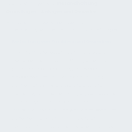
Facility Management:
Instandhaltung
»
Grundlagen
»
Anlagen und Gewerke
Bedeutung von Facilities und Gewerken
Das Thema „Bedeutung von Facilities und
Gewerken“ ist im Facility Management von
grundlegender Bedeutung, da es den
physischen Umfang der Instandhaltung
definiert und klarstellt, welche baulichen
Elemente, technischen Anlagen, betrieblichen
Einrichtungen und unterstützenden
Infrastrukturen erhalten werden müssen, um
Sicherheit, Funktionalität, Effizienz und
Rechtskonformität sicherzustellen. Facilities