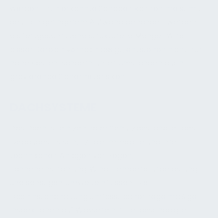
werden. Früh erkannte Schäden können meist mit
deutlich geringerem Aufwand behandelt werden
als fortgeschrittene strukturelle Mängel. Wird
dieser Bereich vernachlässigt, entstehen nicht nur
hohe Kosten, sondern unter Umständen auch
gravierende Sicherheitsrisiken.
DACHSYSTEME
Das Dach ist ein zentraler Schutzbestandteil des
Gebäudes. Es schützt die Immobilie und ihre
technischen Anlagen vor Regen,
Sonneneinstrahlung, Wind, Temperaturbelastung
und sonstigen Umwelteinflüssen. Die
Dachinstandhaltung umfasst daher regelmäßige
Inspektionen auf Wassereintritte, beschädigte