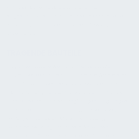
komplex, sicherheitsrelevant oder nur
eingeschränkt sichtbar. Gerade deshalb ist eine
vollständige und systematische Erfassung
unverzichtbar.
TRAGENDE BAUTEILE
Tragende Bauteile wie Fundamente, Stützen,
Träger, Deckenplatten und tragende Wände sind
für die Stabilität des Gebäudes essenziell. Ihre
Instandhaltung dient unmittelbar dem Erhalt der
Standsicherheit und der langfristigen Tragfähigkeit.
Im Rahmen der Instandhaltung müssen Risse,
Setzungen, Korrosion, Materialermüdung,
Feuchteeinwirkung und andere Anzeichen
struktureller Schwächung regelmäßig überwacht