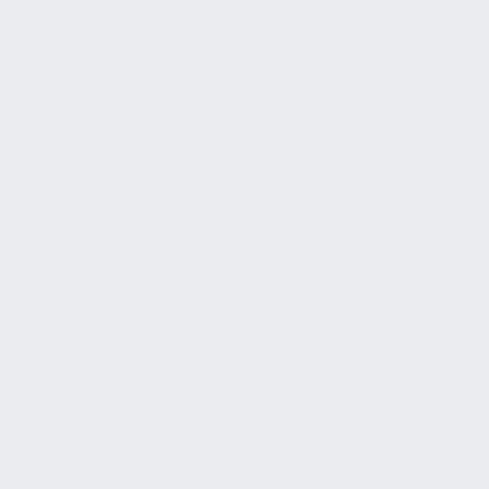
Schnittstelle zwischen Innen- und Außenbereich.
Sie schützen vor Witterungseinflüssen, tragen zur
Wärmedämmung bei, beeinflussen den
Schallschutz und sind für Sicherheit sowie
Benutzerkomfort von großer Bedeutung. Zur
Instandhaltung gehören die Kontrolle und Pflege
von Dichtungen, Rahmen, Verglasungen,
Beschlägen, Schließfunktionen, Oberflächen und
Zugangskomponenten. Undichte oder beschädigte
Elemente führen zu Energieverlusten,
Zugerscheinungen, Feuchteschäden,
Komforteinbußen und Sicherheitsmängeln. Türen
und Fenster müssen nicht nur baulich intakt sein,
sondern auch zuverlässig in Nutzung,
Fluchtwegsicherung und Zutrittskontrolle
funktionieren.