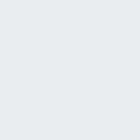
führen meist erst dann zu Aufmerksamkeit, wenn
bereits ein Schaden, eine Störung oder ein
Sicherheitsrisiko entstanden ist. Darüber hinaus
bildet die Bestandsklarheit die Grundlage für
Budgetplanung, Personalbemessung und
Fremdfirmensteuerung. Sie ermöglicht belastbare
Leistungsverzeichnisse, realistische
Wartungsbudgets, sachgerechte
Kapazitätsplanung und eine klare Vergabe von
Zuständigkeiten an interne Teams oder externe
Dienstleister. Nicht zuletzt verbessert die eindeutige
Festlegung des Instandhaltungsumfangs die
Rechtskonformität und das Risikomanagement.
Prüfpflichtige Anlagen, sicherheitsrelevante
Einrichtungen und versicherungsrelevante Systeme
können nur dann rechts- und normgerecht betreut