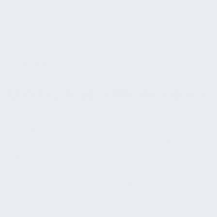
werden, wenn sie eindeutig identifiziert,
dokumentiert und verantwortlichen Stellen
zugeordnet sind. Gleichzeitig werden
Gebäudeleistung, Nutzerkomfort und langfristiger
Werterhalt wirksam geschützt.
ERHALTUNG DER FUNKTIONALITÄT
Ein zentrales Ziel der Instandhaltung ist die
Sicherstellung, dass bauliche und technische
Systeme ihre vorgesehene Funktion zuverlässig
erfüllen. Gebäude und Anlagen müssen im Alltag so
betrieben werden können, wie es der
Nutzungszweck verlangt. Dazu gehören
funktionsfähige Raumkonditionierung, sichere
Stromversorgung, verlässliche Wasserver- und -