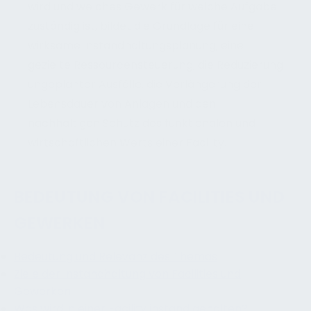
wird und welches Gewerk für welche Aufgabe
zuständig ist, bildet die Grundlage für eine
wirksame Instandhaltungsplanung, eine
gezielte Ressourcensteuerung, die Reduzierung
ungeplanter Ausfälle, die Verlängerung der
Lebensdauer von Anlagen und den
nachhaltigen Schutz des funktionalen und
wirtschaftlichen Werts einer Facility.
BEDEUTUNG VON FACILITIES UND
GEWERKEN
Bedeutung und Relevanz des Themas
Ziele der Instandhaltung von Facilities und
Gewerken
Was wird in einer Facility instand gehalten?