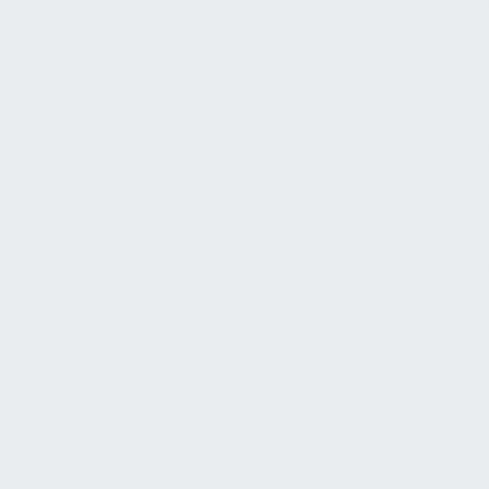
Bed
Asset-Kategorie
Beispiele
Ins
Erhält 
Fundamente, Stützen,
strukt
Gebäudestruktur
Träger, tragende
Sicher
Wände
langfri
Schütz
Dächer, Fassaden,
Witter
Gebäudehülle
Fenster, Türen,
Wärme
Dämmung
Feucht
Subst
Unters
Innenausbau /
Böden, Decken,
Nutzba
architektonische
Trennwände,
Ersche