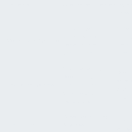
Elemente
Oberflächen, Treppen
Hygie
Sicher
HLK-Anlagen,
Sicher
Kältemaschinen,
Lüftun
Mechanische Systeme
Kessel, Pumpen,
therm
Ventilatoren
Komfo
Stromverteilung,
Gewähr
Beleuchtung,
sicher
Elektrische Systeme
Schaltanlagen,
zuverl
Verkabelung,
Strom
Generatoren
Wasserversorgung,
Erhält
Sanitär- und
Abwasser,
Wasser