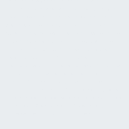
Teile, Kontrolle von Antrieben und Lagern,
Kalibrierung von Sensoren, Funktionsprüfung von
Regelungseinrichtungen, Leistungskontrollen und
Zustandsbeurteilungen zentraler Komponenten.
Nur so kann sichergestellt werden, dass die Anlage
effizient, hygienisch und stabil arbeitet. Wird die
HLK-Instandhaltung vernachlässigt, entstehen
meist gleichzeitig Komfortprobleme,
Energieverluste und hygienische Risiken. Schlechte
Luftqualität, unzureichende Temperaturstabilität,
erhöhter Stromverbrauch, unregelmäßige
Laufzeiten und vermehrte Störungen sind typische
Folgen. In besonders sensiblen Bereichen kann dies
auch direkte Auswirkungen auf Gesundheit,
Prozesse oder Produktqualität haben.