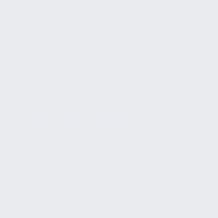
Ausfällen, Überhitzung, Lichtbogenfehlern,
Brandereignissen und Betriebsunterbrechungen.
Gerade weil viele elektrische Fehler anfangs nicht
sichtbar sind, ist eine strukturierte Inspektions- und
Prüfstrategie unerlässlich.
SANITÄR- UND
ENTWÄSSERUNGSSYSTEME
Sanitär- und Entwässerungssysteme sichern die
Versorgung mit Wasser, die hygienische Nutzung
sanitärer Einrichtungen und die geordnete
Ableitung von Abwasser und Niederschlagswasser.
Ihre Zuverlässigkeit ist für Komfort, Gesundheit und
Gebäudeschutz entscheidend. Zu den