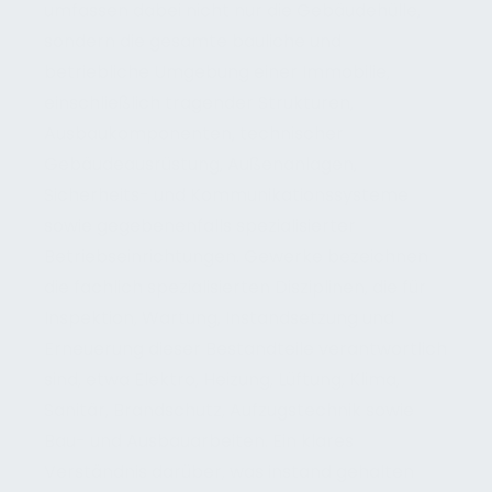
umfassen dabei nicht nur die Gebäudehülle,
sondern die gesamte bauliche und
betriebliche Umgebung einer Immobilie,
einschließlich tragender Strukturen,
Ausbaukomponenten, technischer
Gebäudeausrüstung, Außenanlagen,
Sicherheits- und Kommunikationssysteme
sowie gegebenenfalls spezialisierter
Betriebseinrichtungen. Gewerke bezeichnen
die fachlich spezialisierten Disziplinen, die für
Inspektion, Wartung, Instandsetzung und
Erneuerung dieser Bestandteile verantwortlich
sind, etwa Elektro, Heizung, Lüftung, Klima,
Sanitär, Brandschutz, Aufzugstechnik sowie
Bau- und Ausbauarbeiten. Ein klares
Verständnis darüber, was instand gehalten