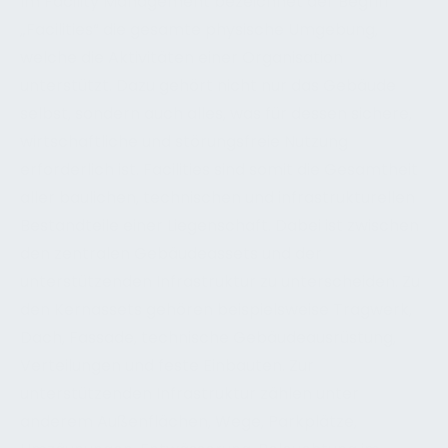
Im Facility Management bezeichnet der Begriff
„Facilities“ die gesamte physische Umgebung,
welche die Aktivitäten einer Organisation
unterstützt. Dazu gehört nicht nur das Gebäude
selbst, sondern auch alles, was für dessen sichere,
wirtschaftliche und störungsfreie Nutzung
erforderlich ist. Facilities sind somit die Gesamtheit
aller baulichen, technischen und infrastrukturellen
Bestandteile einer Liegenschaft. Dabei ist zwischen
den zentralen Gebäudeassets und der
unterstützenden Infrastruktur zu unterscheiden. Zu
den Kernassets gehören beispielsweise Tragwerk,
Dach, Fassade, technische Gebäudeausrüstung,
Verteilungen und feste Einbauten. Zur
unterstützenden Infrastruktur zählen unter
anderem Außenflächen, Wege, Parkplätze,