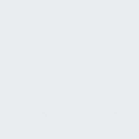
Bedeutung der Instandhaltung der Gebäudehülle
und baulichen Substanz
Bedeutung der Instandhaltung technischer
Gebäudeausrüstung
Bedeutung von Außenanlagen und
Standortinfrastruktur
An der Instandhaltung beteiligte Gewerke
Wechselwirkungen zwischen Facilities und
Gewerken
Kriterien zur Bestimmung des
Instandhaltungsumfangs
Folgen eines unzureichenden Verständnisses
darüber, was instand gehalten wird
DEFINITION VON FACILITIES IM
FACILITY MANAGEMENT