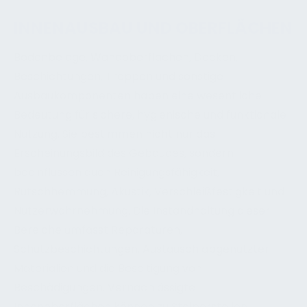
INNENAUSBAU UND OBERFLÄCHEN
Bodenbeläge, Wandoberflächen, Decken,
Beschichtungen, Treppen und sonstige
Ausbaukomponenten haben eine wesentliche
Bedeutung für sichere, hygienische und funktionale
Nutzung. Sie bestimmen nicht nur das
Erscheinungsbild des Gebäudes, sondern
beeinflussen auch Reinigungsfähigkeit,
Rutschhemmung, Akustik, Verschleißfestigkeit und
Nutzerwahrnehmung. Die Instandhaltung dieser
Bereiche umfasst Reparaturen,
Schutzbeschichtungen, Austausch abgenutzter
Materialien und die Beseitigung von
Beschädigungen. Vernachlässigte
Innenoberflächen können zu Stolperstellen,