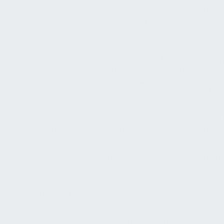
Kommunikations- und
Serverräume,
Prozes
IT-Infrastruktur
Kommunikationsnetze
Geschä
Erhält
Straßen, Parkplätze,
Sicher
Außenanlagen
Zäune, Grünflächen,
Ersche
Entwässerung
Stando
Produktionsnahe
Sicher
Spezialisierte
Anlagen,
Prozes
Betriebseinrichtungen
Küchentechnik,
spezia
Laborsysteme
Nutzu
Diese Übersicht zeigt, dass Instandhaltung weit
über sichtbare Baukomponenten hinausgeht. Viele
der betriebsentscheidenden Assets sind technisch