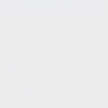
TECHNISCHER ANFORDERUNGEN
Viele Anlagen und Bauteile unterliegen gesetzlichen,
technischen und versicherungsbezogenen
Anforderungen. Dazu zählen Prüfintervalle,
Nachweispflichten, technische Regeln, behördliche
Vorgaben und Anforderungen aus
Betreiberverantwortung. Die Instandhaltung stellt
sicher, dass diese Anforderungen eingehalten und
dokumentiert werden. Besonders wichtig ist dabei
die nachvollziehbare Dokumentation.
Wartungsprotokolle, Prüfberichte, Mängellisten,
Freigaben, Störungsmeldungen und
Lebenslaufakten schaffen Nachweisbarkeit. Ohne
dokumentierte Instandhaltung kann die
ordnungsgemäße Betreuung einer Anlage im