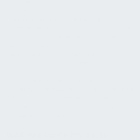
Komponenten und die Dokumentation
durchgeführter Arbeiten verantwortlich. Ohne
gewerkspezifische Kompetenz ist eine
sachgerechte Instandhaltung komplexer Systeme
nicht möglich. In modernen Gebäuden wirken
mehrere Gewerke häufig gleichzeitig an einem
System oder einem Raum zusammen. Ein
Technikraum kann beispielsweise
elektrotechnische Anlagen, HLK-Komponenten,
Pumpen, Steuerungstechnik, Rohrleitungen und
Brandschutzabschottungen enthalten. Daher ist die
Zusammenarbeit zwischen den Gewerken ein
zentraler Erfolgsfaktor für wirksame Facility-
Management-Prozesse.
WARUM ES WICHTIG IST, ZU