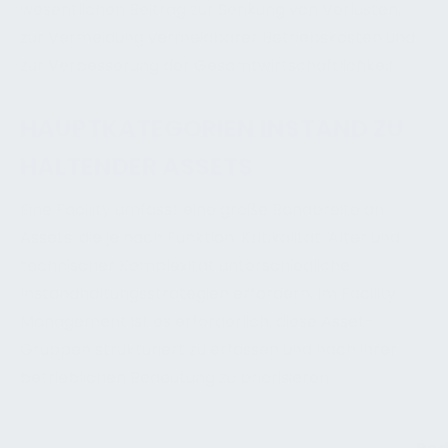
wesentlichen Beitrag zur Senkung von Verlusten,
zur Vermeidung vermeidbarer Betriebskosten und
zur Verbesserung der Gesamtwirtschaftlichkeit.
HAUPTKATEGORIEN INSTAND ZU
HALTENDER ASSETS
Eine Facility umfasst eine große Bandbreite an
Assets, die je nach Funktion, Kritikalität, Alter und
technischer Komplexität unterschiedliche
Instandhaltungsstrategien erfordern. Im Facility
Management ist es erforderlich, diese Asset-
Gruppen strukturiert zu erfassen und nach ihrer
betrieblichen Bedeutung zu priorisieren.