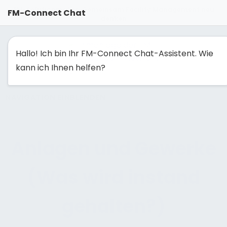
FM-Solutionmaker: Gemeinsam Facility Management neu
FM-Connect Chat
denken
Hallo! Ich bin Ihr FM-Connect Chat-Assistent. Wie
kann ich Ihnen helfen?
NAVIGATION EINBLENDEN
Anlagen und Gewerke
(Was wird instand
gehalten?)