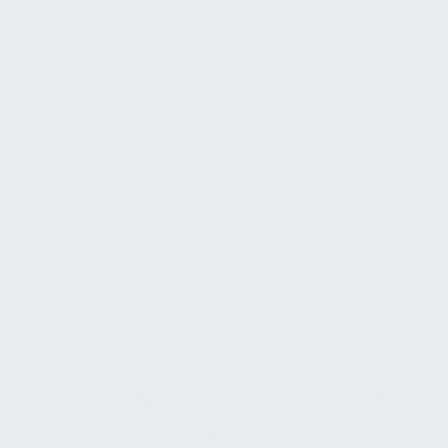
Umzäunungen, Entwässerung, Beleuchtung im
Außenbereich, Kommunikationsnetze und
standortbezogene Versorgungseinrichtungen. Der
Zustand dieser Facilities steht in direktem
Zusammenhang mit der betrieblichen Kontinuität.
Sobald wesentliche Bauteile oder Anlagen ausfallen
oder sich ihr Zustand verschlechtert, entstehen
Störungen im täglichen Betrieb. Schlechte
Raumluft, unzureichende Stromversorgung,
Leckagen, beschädigte Verkehrsflächen oder
Ausfälle sicherheitsrelevanter Systeme wirken sich
unmittelbar auf Produktivität, Sicherheit,
Nutzerzufriedenheit und Betriebskosten aus.
DEFINITION VON GEWERKEN IM
INSTANDHALTUNGSKONTEXT