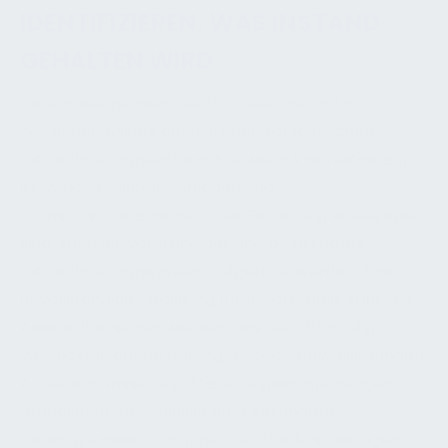
IDENTIFIZIEREN, WAS INSTAND
GEHALTEN WIRD
Die eindeutige Identifikation aller instand zu
haltenden Assets definiert den tatsächlichen
Instandhaltungsumfang. Nur wenn klar festgelegt
ist, welche Bauteile, Anlagen und
Infrastrukturelemente in die Betreuung einbezogen
sind, kann ein vollständiges und belastbares
Instandhaltungssystem aufgebaut werden. Eine
unvollständige Erfassung führt dazu, dass kritische
Assets übersehen werden. Das betrifft häufig
verdeckt liegende Leitungen, Dachentwässerungen,
Außenentwässerung, Steuerungskomponenten,
Brandschutzabschlüsse oder sekundäre
Versorgungseinrichtungen. Solche Auslassungen