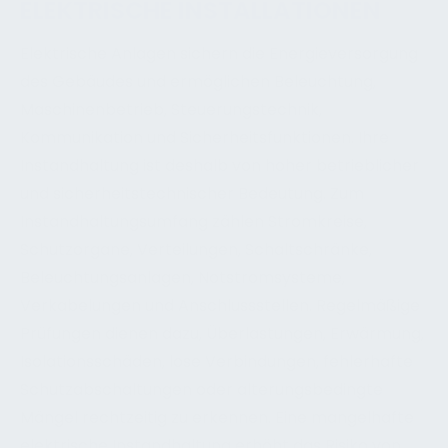
ELEKTRISCHE INSTALLATIONEN
Elektrische Anlagen sichern die Energieversorgung
des Gebäudes und ermöglichen Beleuchtung,
Maschinenbetrieb, Steuerungstechnik,
Kommunikation und Sicherheitsfunktionen. Ihre
Instandhaltung ist deshalb von hoher betrieblicher
und sicherheitstechnischer Bedeutung. Zum
Instandhaltungsumfang zählen Stromkreise,
Schutzorgane, Verteilungen, Schaltschränke,
Beleuchtungsanlagen, Notstromsysteme,
Verkabelungen und Anschlussstellen. Regelmäßige
Prüfungen dienen dazu, Überlastungen, Erwärmung,
Isolationsschäden, lose Verbindungen, fehlerhafte
Schutzabschaltungen oder alterungsbedingte
Mängel rechtzeitig zu erkennen. Eine mangelhafte
elektrische Instandhaltung erhöht das Risiko von